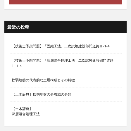
最近の投稿
【技術士予想問題】「固結工法」二次試験建設部門道路Ⅱ-1-4
【技術士予想問題】「深層混合処理工法」二次試験建設部門道路
Ⅱ-1-4
軟弱地盤の代表的な土層構成とその特徴
【土木辞典】軟弱地盤の分布域の分類
【土木辞典】
深層混合処理工法