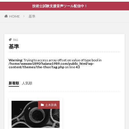
技術士試験支援音声ツール配信中！
HOME
基準
TAG
基準
Warning
: Trying to access array offset on value of type bool in
/home/wawaw1890/haiana1989.com/public_html/wp-
content/themes/the-thor/tag.php
on line
43
新着順
人気順
土木辞典