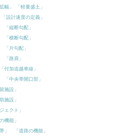
拡幅」
「軽量盛土」
「設計速度の定義」
「縦断勾配」
「横断勾配」
「片勾配」
「路肩」
「付加追越車線」
「中央帯開口部」
留施設」
助施設」
ジェクト」
の機能」
帯」
「道路の機能」