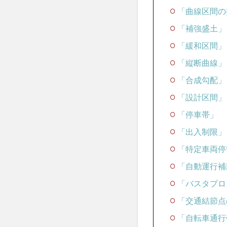
4
「曲線区間の
解
答
「補強盛土」
論
「緩和区間」
文
テ
「縦断曲線」
ン
「合成勾配」
プ
レ
「設計区間」
5
「停車帯」
過去
「出入制限」
問考
察・
「特定車両停
解答
案
「自動運行補
「バスタプロ
「交通結節点
「自転車通行