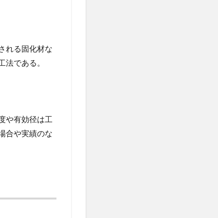
される固化材な
工法である。
度や有効径は工
場合や実績のな