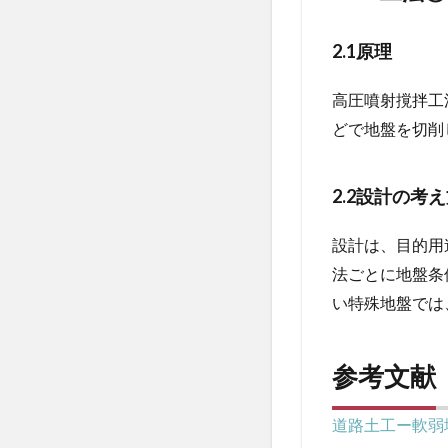
3.2.1
2.1原理
2.1原理
3.2.2
2.2設計
高圧噴射撹拌工
の考え
どで地盤を切削
方
4
2.2設計の考
参
考
文
設計は、目的用
献
法ごとに地盤条
い特殊地盤では
参考文献
道路土工ー軟弱地