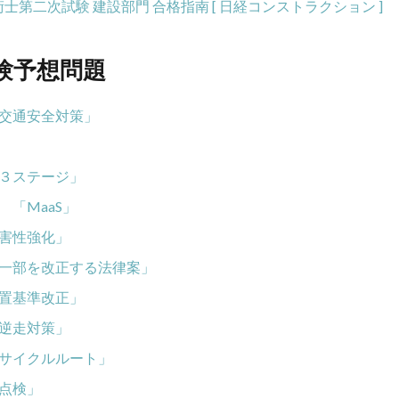
技術士第二次試験 建設部門 合格指南 [ 日経コンストラクション ]
験予想問題
交通安全対策」
３ステージ」
「MaaS」
害性強化」
一部を改正する法律案」
置基準改正」
逆走対策」
サイクルルート」
点検」