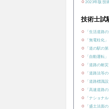
2023年版 
技
術
士
技術士試
試
験
予
「生活道路の
想
問
「無電柱化」
題
「道の駅の第
3
「自動運転」
技
術
「道路の耐災
士
試
「道路法等の
験
「道路標識設
キ
ー
「高速道路の
ワ
「ナショナル
ー
ド
「盛土法面の