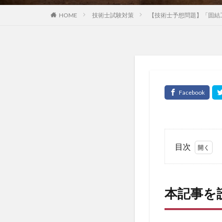
HOME
技術士試験対策
【技術士予想問題】「固結工
目次
1
本
記
本記事を
事
を
読