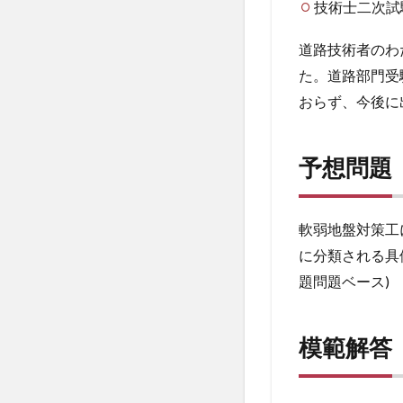
む
技術士二次試
べ
き
道路技術者のわ
対
た。道路部門受
象
者
おらず、今後に
2
予
予想問題
想
問
題
軟弱地盤対策工
3
に分類される具
模
範
題問題ベース)
解
答
模範解答
3.1
1.工
法