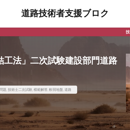
道路技術者支援ブロク
技術士試験支
結工法」二次試験建設部門道路
問題
,
技術士二次試験
,
模範解答
,
軟弱地盤
,
道路