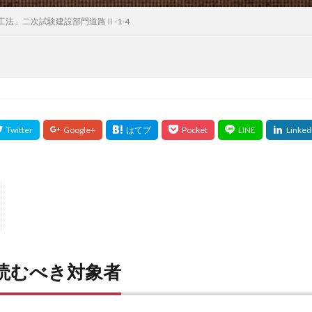
法」二次試験建設部門道路Ⅱ-1-4
読むべき対象者