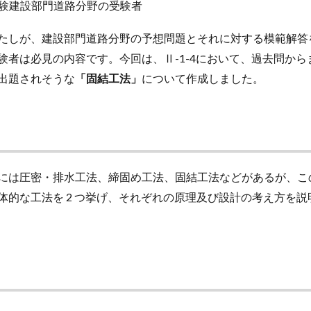
験建設部門道路分野の受験者
たしが、建設部門道路分野の予想問題とそれに対する模範解答
験者は必見の内容です。今回は、Ⅱ-1-4において、過去問から
出題されそうな
「固結工法」
について作成しました。
には圧密・排水工法、締固め工法、固結工法などがあるが、こ
体的な工法を 2 つ挙げ、それぞれの原理及び設計の考え方を説明