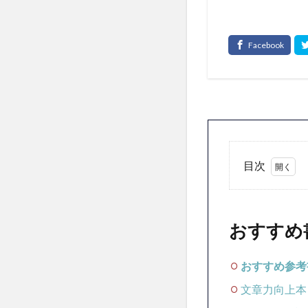
目次
1
お
す
おすすめ
す
め
書
おすすめ参考
籍
文章力向上本
2