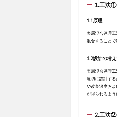
①：
1.工法
表層
混合
処理
1.1原理
工法
3.1.1
表層混合処理工
1.1原理
混合することで
3.1.2
1.2設計
1.2設計の考
の考え
方
表層混合処理工
3.2
適切に設計する
2.工
法
や改良深度およ
②：
が得られるよう
高圧
噴射
撹拌
工法
2.工法