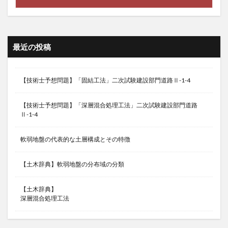
最近の投稿
【技術士予想問題】「固結工法」二次試験建設部門道路Ⅱ-1-4
【技術士予想問題】「深層混合処理工法」二次試験建設部門道路
Ⅱ-1-4
軟弱地盤の代表的な土層構成とその特徴
【土木辞典】軟弱地盤の分布域の分類
【土木辞典】
深層混合処理工法