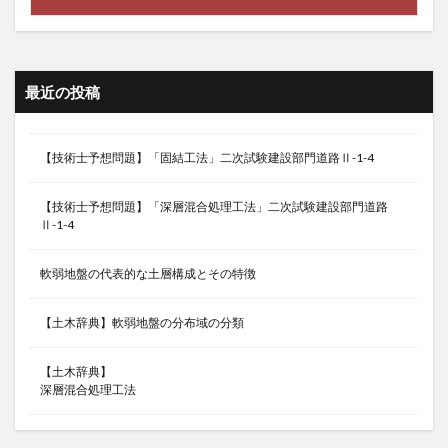
最近の投稿
【技術士予想問題】「固結工法」二次試験建設部門道路Ⅱ-1-4
【技術士予想問題】「深層混合処理工法」二次試験建設部門道路
Ⅱ-1-4
軟弱地盤の代表的な土層構成とその特徴
【土木辞典】軟弱地盤の分布域の分類
【土木辞典】
深層混合処理工法