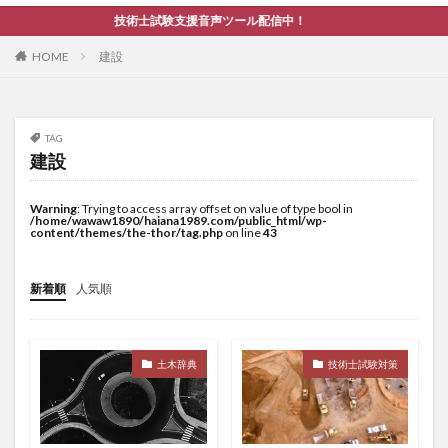
技術士試験支援音声ツール配信中！
HOME
建設
TAG
建設
Warning
: Trying to access array offset on value of type bool in
/home/wawaw1890/haiana1989.com/public_html/wp-
content/themes/the-thor/tag.php
on line
43
新着順
人気順
土木辞典
技術士試験対策