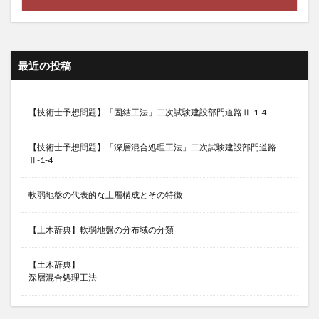
最近の投稿
【技術士予想問題】「固結工法」二次試験建設部門道路Ⅱ-1-4
【技術士予想問題】「深層混合処理工法」二次試験建設部門道路
Ⅱ-1-4
軟弱地盤の代表的な土層構成とその特徴
【土木辞典】軟弱地盤の分布域の分類
【土木辞典】
深層混合処理工法