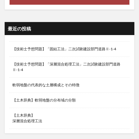
最近の投稿
【技術士予想問題】「固結工法」二次試験建設部門道路Ⅱ-1-4
【技術士予想問題】「深層混合処理工法」二次試験建設部門道路
Ⅱ-1-4
軟弱地盤の代表的な土層構成とその特徴
【土木辞典】軟弱地盤の分布域の分類
【土木辞典】
深層混合処理工法