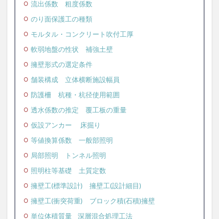
流出係数
粗度係数
のり面保護工の種類
モルタル・コンクリート吹付工厚
軟弱地盤の性状
補強土壁
擁壁形式の選定条件
舗装構成
立体横断施設幅員
防護柵
杭種・杭径使用範囲
透水係数の推定
覆工板の重量
仮設アンカー
床掘り
等値換算係数
一般部照明
局部照明
トンネル照明
照明柱等基礎
土質定数
擁壁工(標準設計)
擁壁工(設計細目)
擁壁工(衝突荷重)
ブロック積(石積)擁壁
単位体積質量
深層混合処理工法