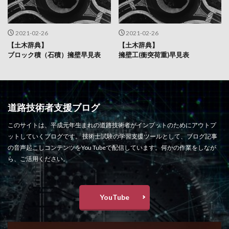
2021-02-26
2021-02-26
【土木辞典】
【土木辞典】
ブロック積（石積）擁壁早見表
擁壁工(衝突荷重)早見表
道路技術者支援ブログ
このサイトは、平成元年生まれの道路技術者がインプットのためにアウトプ
ットしていくブログです。 技術士試験の学習支援ツールとして、ブログ記事
の音声起こしコンテンツをYou Tubeで配信しています。何かの作業をしなが
ら、ご活用ください。
YouTube