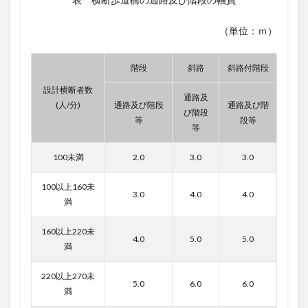
1.2
●地下
（単位：ｍ）
横断
歩道
2
階段
斜路
斜路付階段
参考
設計横断者数
文献
通路及
(人/分)
通路及び階段
通路及び階
び階段
等
段等
等
100未満
2.0
3.0
3.0
100以上160未
3.0
4.0
4.0
満
160以上220未
4.0
5.0
5.0
満
220以上270未
5.0
6.0
6.0
満