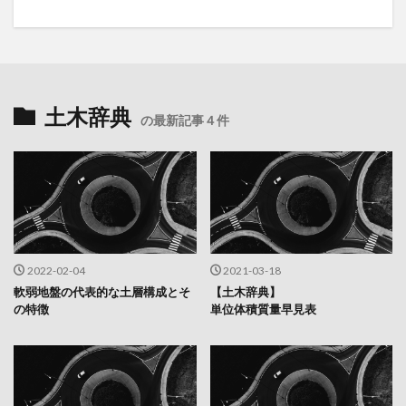
土木辞典
の最新記事４件
2022-02-04
2021-03-18
軟弱地盤の代表的な土層構成とそ
【土木辞典】
の特徴
単位体積質量早見表