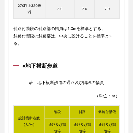
270以上320未
6.0
7.0
7.0
満
斜路付階段の斜路部の幅員は1.0mを標準とする。
斜路付階段の斜路部は、中央に設けることを標準とす
る。
●地下横断歩道
表 地下横断歩道の通路及び階段の幅員
（単位：ｍ）
階段
斜路
斜路付階段
設計横断者数
(人/分)
通路及び階
通路及び階
通路及び階
段等
段等
段等