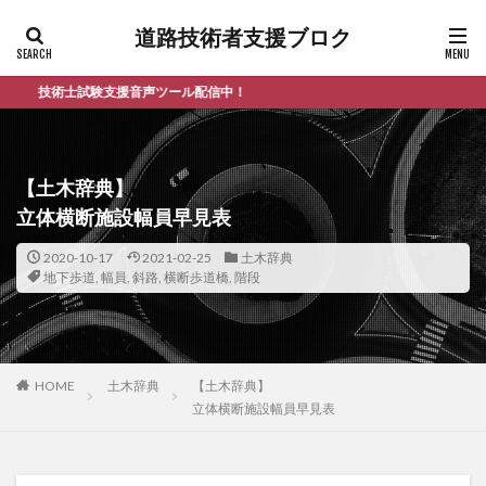
道路技術者支援ブロク
技術士試験支援音声ツール配信中！
【土木辞典】
立体横断施設幅員早見表
2020-10-17
2021-02-25
土木辞典
地下歩道
,
幅員
,
斜路
,
横断歩道橋
,
階段
HOME
土木辞典
【土木辞典】
立体横断施設幅員早見表