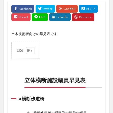
土木技術者向けの早見表です。
目次
1
立体
横断
施設
幅員
立体横断施設幅員早見表
早見
表
1.1
●横断
●横断歩道橋
歩道
橋
表 横断歩道橋の通路及び階段の幅員