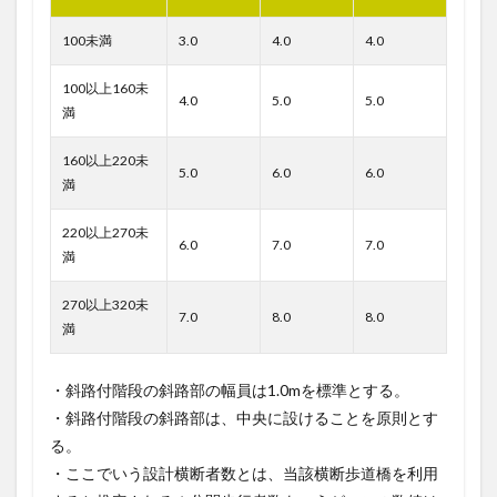
100未満
3.0
4.0
4.0
100以上160未
4.0
5.0
5.0
満
160以上220未
5.0
6.0
6.0
満
220以上270未
6.0
7.0
7.0
満
270以上320未
7.0
8.0
8.0
満
・斜路付階段の斜路部の幅員は1.0mを標準とする。
・斜路付階段の斜路部は、中央に設けることを原則とす
る。
・ここでいう設計横断者数とは、当該横断歩道橋を利用