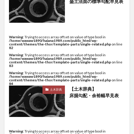
盛土法面の標準勾配早見表
Warning
: Trying to access array offset on value of type bool in
/home/wawaw1890/haiana1989.com/public_html/wp-
content/themes/the-thor/template-parts/single-related.php
on line
82
Warning
: Trying to access array offset on value of type bool in
/home/wawaw1890/haiana1989.com/public_html/wp-
content/themes/the-thor/template-parts/single-related.php
on line
83
Warning
: Trying to access array offset on value of type bool in
/home/wawaw1890/haiana1989.com/public_html/wp-
content/themes/the-thor/template-parts/single-related.php
on line
84
【土木辞典】
土木辞典
床掘勾配・余裕幅早見表
Warning
: Trying to access array offset on value of type bool in