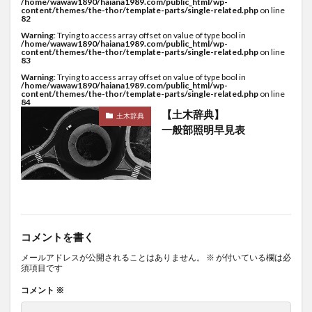
/home/wawaw1890/haiana1989.com/public_html/wp-
content/themes/the-thor/template-parts/single-related.php
on line
82
Warning
: Trying to access array offset on value of type bool in
/home/wawaw1890/haiana1989.com/public_html/wp-
content/themes/the-thor/template-parts/single-related.php
on line
83
Warning
: Trying to access array offset on value of type bool in
/home/wawaw1890/haiana1989.com/public_html/wp-
content/themes/the-thor/template-parts/single-related.php
on line
84
【土木辞典】
土木辞典
一般部照明早見表
コメントを書く
メールアドレスが公開されることはありません。
※
が付いている欄は必
須項目です
コメント
※