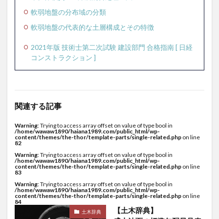
軟弱地盤の分布域の分類
軟弱地盤の代表的な土層構成とその特徴
2021年版 技術士第二次試験 建設部門 合格指南 [ 日経
コンストラクション ]
関連する記事
Warning
: Trying to access array offset on value of type bool in
/home/wawaw1890/haiana1989.com/public_html/wp-
content/themes/the-thor/template-parts/single-related.php
on line
82
Warning
: Trying to access array offset on value of type bool in
/home/wawaw1890/haiana1989.com/public_html/wp-
content/themes/the-thor/template-parts/single-related.php
on line
83
Warning
: Trying to access array offset on value of type bool in
/home/wawaw1890/haiana1989.com/public_html/wp-
content/themes/the-thor/template-parts/single-related.php
on line
84
【土木辞典】
土木辞典