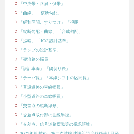
「中央帯・路肩・側帯」
「曲線」
「横断勾配」
「緩和区間、すりつけ」
「視距」
「縦断勾配・曲線」
「合成勾配」
「拡幅」
「ICの設計基準」
「ランプの設計基準」
「導流路の幅員」
「設計車両」
「隅切り長」
「テーパ長」
「本線シフトの区間長」
「普通道路の車線幅員」
「小型道路の車線幅員」
「交差点の縦断線形」
「交差点取付部の曲線半径」
「交差点、信号道路標識等の視認距離」
2021年版 技術士第二次試験 建設部門 合格指南 [ 日経