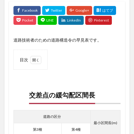
道路技術者のための道路構造令の早見表です。
目次
1
交差
点の
緩勾
配区
交差点の緩勾配区間長
間長
道路の区分
最小区間長(m)
第3種
第4種