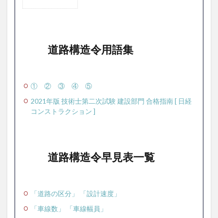
1
道路
構造
令用
語集
道路構造令用語集
2
道路
構造
令早
①
②
③
④
⑤
見表
2021年版 技術士第二次試験 建設部門 合格指南 [ 日経
一覧
コンストラクション ]
道路構造令早見表一覧
「道路の区分」
「設計速度」
「車線数」
「車線幅員」