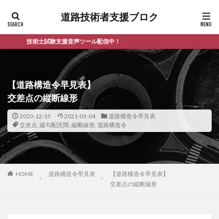
道路技術者支援ブロク
技術士試験支援音声ツール配信中！
【道路構造令早見表】
交差点の縦断線形
2020-12-15
2021-03-04
道路構造令早見表
交差点
,
緩勾配区間
,
縦断線形
,
道路構造令
HOME
道路構造令早見表
【道路構造令早見表】
交差点の縦断線形