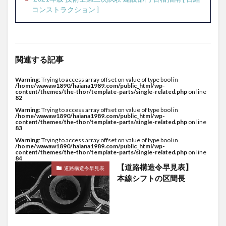
コンストラクション ]
関連する記事
Warning
: Trying to access array offset on value of type bool in
/home/wawaw1890/haiana1989.com/public_html/wp-
content/themes/the-thor/template-parts/single-related.php
on line
82
Warning
: Trying to access array offset on value of type bool in
/home/wawaw1890/haiana1989.com/public_html/wp-
content/themes/the-thor/template-parts/single-related.php
on line
83
Warning
: Trying to access array offset on value of type bool in
/home/wawaw1890/haiana1989.com/public_html/wp-
content/themes/the-thor/template-parts/single-related.php
on line
84
【道路構造令早見表】
道路構造令早見表
本線シフトの区間長