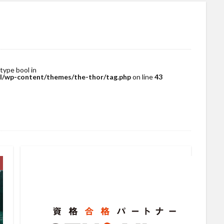
 type bool in
/wp-content/themes/the-thor/tag.php
on line
43