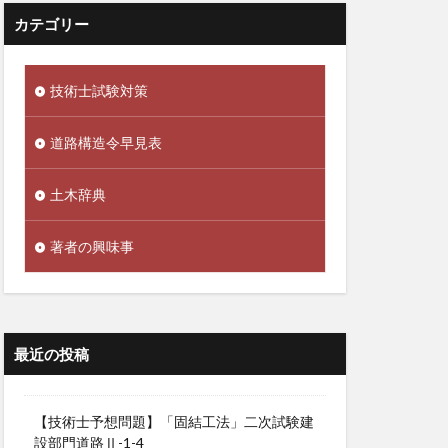
カテゴリー
技術士試験対策
道路構造令早見表
土木辞典
著者の興味事
最近の投稿
【技術士予想問題】「固結工法」二次試験建
設部門道路Ⅱ-1-4