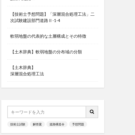
【技術士予想問題】「深層混合処理工法」二
次試験建設部門道路Ⅱ-1-4
軟弱地盤の代表的な土層構成とその特徴
【土木辞典】軟弱地盤の分布域の分類
【土木辞典】
深層混合処理工法
技術士試験
解答案
道路構造令
予想問題