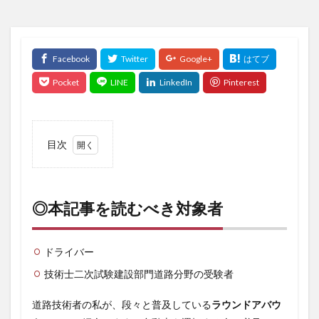
目次
1
◎本
記事
を読
◎本記事を読むべき対象者
むべ
き対
象者
ドライバー
2
技術士二次試験建設部門道路分野の受験者
◎ラ
ウン
ドア
道路技術者の私が、段々と普及している
ラウンドアバウ
バウ