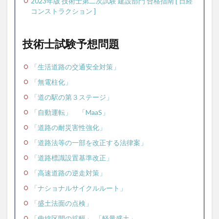
2023年版 技術士第二次試験 建設部門 合格指南 [ 日経
題
コンストラクション ]
3
技術
士試
技術士試験予想問題
験キ
ーワ
ード
「生活道路の交通安全対策」
4
「無電柱化」
解答
「道の駅の第３ステージ」
論文
テン
「自動運転」
「MaaS」
プレ
「道路の耐災害性強化」
5
過去
「道路法等の一部を改正する法律案」
問考
「道路標識設置基準改正」
察・
解答
「高速道路の逆走対策」
案
「ナショナルサイクルルート」
「盛土法面の点検」
「曲線区間の拡幅」
「軽量盛土」