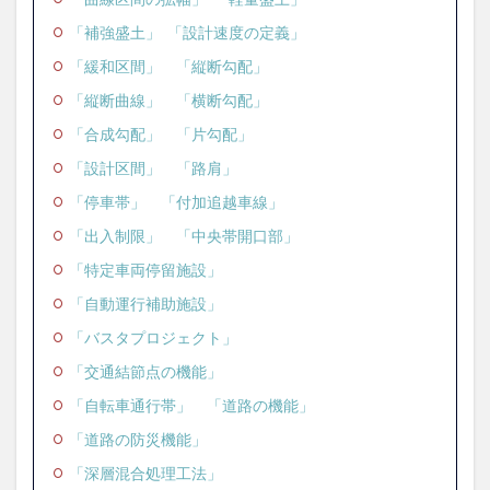
「補強盛土」
「設計速度の定義」
「緩和区間」
「縦断勾配」
「縦断曲線」
「横断勾配」
「合成勾配」
「片勾配」
「設計区間」
「路肩」
「停車帯」
「付加追越車線」
「出入制限」
「中央帯開口部」
「特定車両停留施設」
「自動運行補助施設」
「バスタプロジェクト」
「交通結節点の機能」
「自転車通行帯」
「道路の機能」
「道路の防災機能」
「深層混合処理工法」