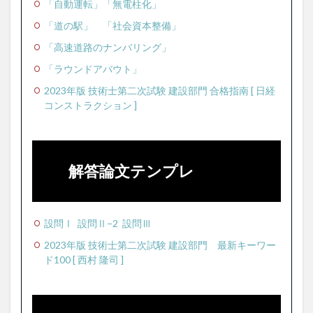
「自動運転」
「無電柱化」
「道の駅」
「社会資本整備」
「高速道路のナンバリング」
「ラウンドアバウト」
2023年版 技術士第二次試験 建設部門 合格指南 [ 日経
コンストラクション ]
解答論文テンプレ
設問Ⅰ
設問Ⅱ−2
設問Ⅲ
2023年版 技術士第二次試験 建設部門 最新キーワー
ド100 [ 西村 隆司 ]