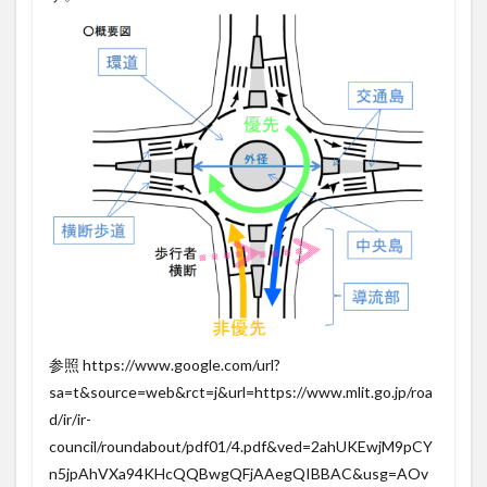
ストの
縮減
2.1.5
▶災害
に強い
2.2
○適用
条件
2.2.1
▶交通
量
2.2.2
▶幾何
構造
2.2.3
参照 https://www.google.com/url?
▶留意
sa=t&source=web&rct=j&url=https://www.mlit.go.jp/roa
事項
d/ir/ir-
2.3
council/roundabout/pdf01/4.pdf&ved=2ahUKEwjM9pCY
○我が
n5jpAhVXa94KHcQQBwgQFjAAegQIBBAC&usg=AOv
国の