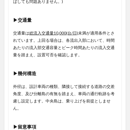
ばしても問題ありません。)
▶交通量
交通量は
総流入交通量10,000(台/日)
未満が適用条件とさ
れています。上回る場合は、各流出入部において、時間
あたりの流入部交通容量とピーク時間あたりの流入交通
量を踏まえ、設置可否を確認します。
▶幾何構造
外径は、設計車両の種類、隣接して接続する道路の交差
角度、及び分離島の有無を踏まえ、車両の通行軌跡を考
慮し設定します。中央島は、乗り上げを前提としませ
ん。
▶留意事項