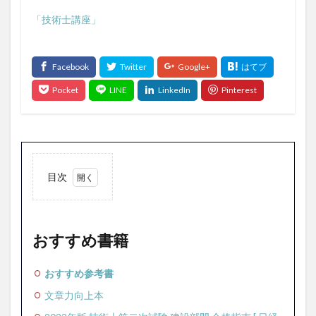
「技術士講座」
目次
1
おす
すめ
書籍
おすすめ書籍
2
技術
おすすめ参考書
士試
文章力向上本
験予
想問