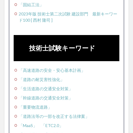
「固結工法」
2023年版 技術士第二次試験 建設部門 最新キーワー
ド100 [ 西村 隆司 ]
技術士試験キーワード
「高速道路の安全・安心基本計画」
「道路の耐災害性強化」
「生活道路の交通安全対策」
「幹線道路の交通安全対策」
「重要物流道路」
「道路法等の一部を改正する法律案」
「MaaS」
「ETC2.0」