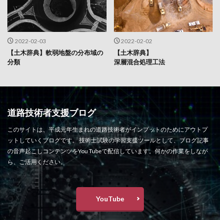
2022-02-03
2022-02-02
【土木辞典】軟弱地盤の分布域の
【土木辞典】
分類
深層混合処理工法
道路技術者支援ブログ
このサイトは、平成元年生まれの道路技術者がインプットのためにアウトプ
ットしていくブログです。 技術士試験の学習支援ツールとして、ブログ記事
の音声起こしコンテンツをYou Tubeで配信しています。何かの作業をしなが
ら、ご活用ください。
YouTube