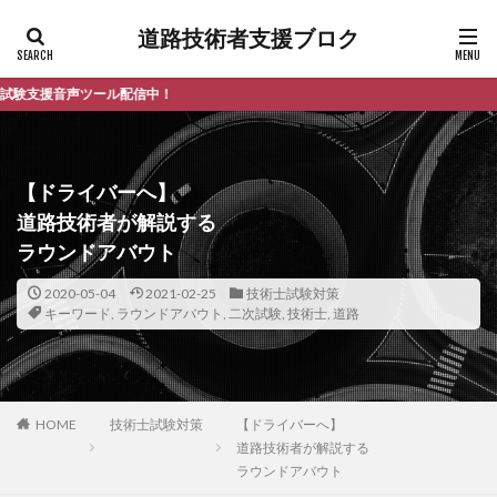
道路技術者支援ブロク
声ツール配信中！
【ドライバーへ】
道路技術者が解説する
ラウンドアバウト
2020-05-04
2021-02-25
技術士試験対策
キーワード
,
ラウンドアバウト
,
二次試験
,
技術士
,
道路
HOME
技術士試験対策
【ドライバーへ】
道路技術者が解説する
ラウンドアバウト