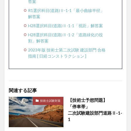
答案
R1選択科目(道路)Ⅱ-1-1「最小曲線半径」
解答案
H28選択科目(道路)Ⅱ-1-1「視距」解答案
H28選択科目(道路)Ⅱ-1-2「道路緑化の役
割」解答案
2023年版 技術士第二次試験 建設部門 合格
指南 [ 日経コンストラクション ]
関連する記事
【技術士予想問題】
技術士試験対策
「停車帯」
二次試験建設部門道路Ⅱ-1-
1