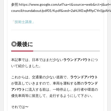
参照 https://www.google.com/url?sa=t&source=web&rct=j&url=htt
council/roundabout/pdf01/4.pdf&ved=2ahUKEwjM9pCYn5
「技術士講座」
◎最後に
本記事では、日本ではまだ少ない
ラウンドアバウト
につ
いて紹介しました。
これからは、交通量の少ない道路で、
ラウンドアバウト
が普及していきますので、車両を運転する際の
ラウンド
アバウト
に流入する前は、一時停止し、歩行者や環道の
優先車両等に留意して、走行するようにして下さい。
それでは〜