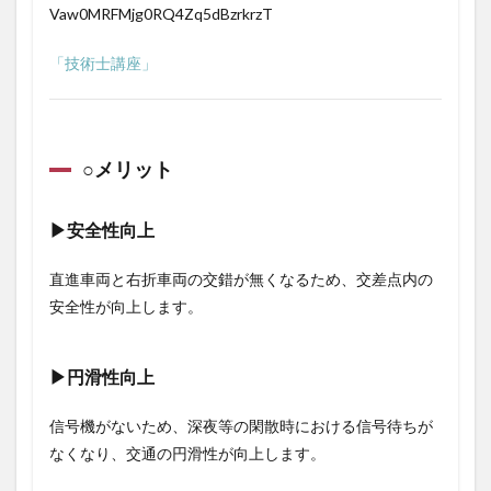
Vaw0MRFMjg0RQ4Zq5dBzrkrzT
現状
3
「技術士講座」
◎最
後に
○メリット
▶安全性向上
直進車両と右折車両の交錯が無くなるため、交差点内の
安全性が向上します。
▶円滑性向上
信号機がないため、深夜等の閑散時における信号待ちが
なくなり、交通の円滑性が向上します。