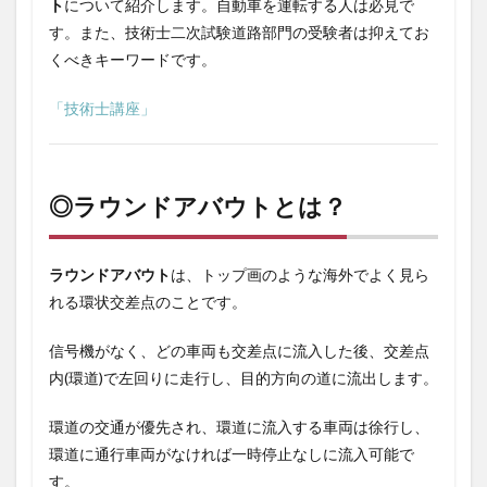
ト
について紹介します。自動車を運転する人は必見で
トと
す。また、技術士二次試験道路部門の受験者は抑えてお
は？
くべきキーワードです。
2.1
○メリ
「技術士講座」
ット
2.1.1
▶安全
性向上
◎
ラウンドアバウト
とは？
2.1.2
▶円滑
性向上
ラウンドアバウト
は、トップ画のような海外でよく見ら
2.1.3
れる環状交差点のことです。
▶複雑
な交差
信号機がなく、どの車両も交差点に流入した後、交差点
点の処
内(環道)で左回りに走行し、目的方向の道に流出します。
理能力
2.1.4
環道の交通が優先され、環道に流入する車両は徐行し、
▶ライ
環道に通行車両がなければ一時停止なしに流入可能で
フサイ
クルコ
す。