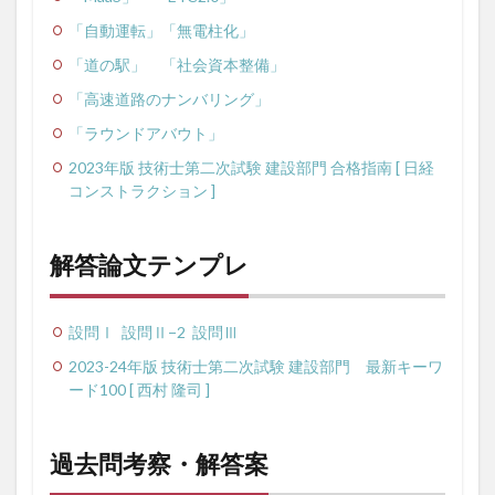
「自動運転」
「無電柱化」
「道の駅」
「社会資本整備」
「高速道路のナンバリング」
「ラウンドアバウト」
2023年版 技術士第二次試験 建設部門 合格指南 [ 日経
コンストラクション ]
解答論文テンプレ
設問Ⅰ
設問Ⅱ−2
設問Ⅲ
2023-24年版 技術士第二次試験 建設部門 最新キーワ
ード100 [ 西村 隆司 ]
過去問考察・解答案