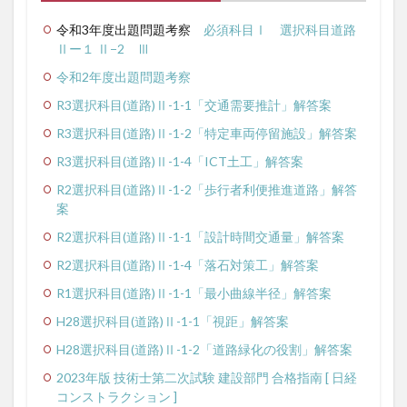
令和3年度出題問題考察
必須科目Ⅰ
選択科目道路
Ⅱー１
Ⅱ−2
Ⅲ
令和2年度出題問題考察
R3選択科目(道路)Ⅱ-1-1「交通需要推計」解答案
R3選択科目(道路)Ⅱ-1-2「特定車両停留施設」解答案
R3選択科目(道路)Ⅱ-1-4「ICT土工」解答案
R2選択科目(道路)Ⅱ-1-2「歩行者利便推進道路」解答
案
R2選択科目(道路)Ⅱ-1-1「設計時間交通量」解答案
R2選択科目(道路)Ⅱ-1-4「落石対策工」解答案
R1選択科目(道路)Ⅱ-1-1「最小曲線半径」解答案
H28選択科目(道路)Ⅱ-1-1「視距」解答案
H28選択科目(道路)Ⅱ-1-2「道路緑化の役割」解答案
2023年版 技術士第二次試験 建設部門 合格指南 [ 日経
コンストラクション ]