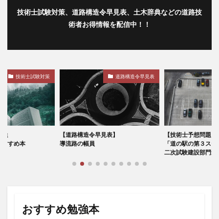
技術士試験対策、道路構造令早見表、土木辞典などの道路技
術者お得情報を配信中！！
技術士試験対策
道路構造令早見表
勉強
【道路構造令早見表】
【技術士予想問題】
おすすめ本
導流路の幅員
「道の駅の第３ステ
二次試験建設部門道路
おすすめ勉強本