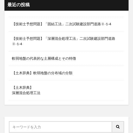
最近の投稿
【技術士予想問題】「固結工法」二次試験建設部門道路Ⅱ-1-4
【技術士予想問題】「深層混合処理工法」二次試験建設部門道路
Ⅱ-1-4
軟弱地盤の代表的な土層構成とその特徴
【土木辞典】軟弱地盤の分布域の分類
【土木辞典】
深層混合処理工法