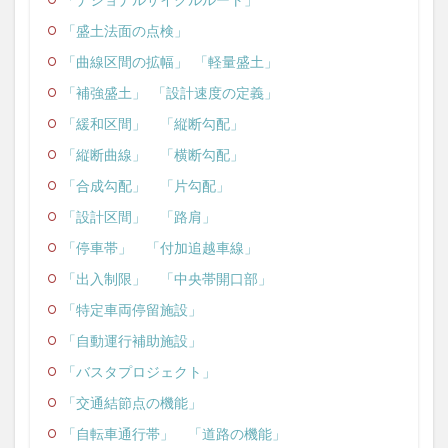
「盛土法面の点検」
「曲線区間の拡幅」
「軽量盛土」
「補強盛土」
「設計速度の定義」
「緩和区間」
「縦断勾配」
「縦断曲線」
「横断勾配」
「合成勾配」
「片勾配」
「設計区間」
「路肩」
「停車帯」
「付加追越車線」
「出入制限」
「中央帯開口部」
「特定車両停留施設」
「自動運行補助施設」
「バスタプロジェクト」
「交通結節点の機能」
「自転車通行帯」
「道路の機能」